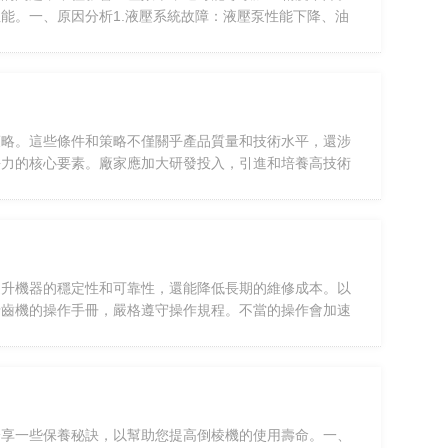
能。一、原因分析1.液壓系統故障：液壓泵性能下降、油
、磨損或者變形，以及滑動部件的損壞都會增加運動阻力，
策略。這些條件和策略不僅關乎產品質量和技術水平，還涉
爭力的核心要素。廠家應加大研發投入，引進和培養高技術
磨機產品，滿足市場的多樣化需求。二、產品質量與可靠性
提升機器的穩定性和可靠性，還能降低長期的維修成本。以
珩齒機的操作手冊，嚴格遵守操作規程。不當的操作會加速
關重要。二、日常的清潔與維護保持數控珩齒機的清潔是基
分享一些保養秘訣，以幫助您提高倒棱機的使用壽命。一、